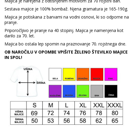
Majica je narejena z odtisnjenim motivom za 70 rojstni dan.
Sestava majice je 100% bombaž. Njena gramatura je 165-190g.
Majica je potiskana z barvami na vodni osnovi, ki so odporne na
pranje.
Priporočljivo je pranje na 40 stopinj. Majica je namenjena kot
darilo za 70. let.
Majica bo ostala lep spomin na praznovanje 70. rojstnega dne.
OB NAROČILU V OPOMBE VPIŠITE ŽELENO ŠTEVILKO MAJICE
IN SPOL!