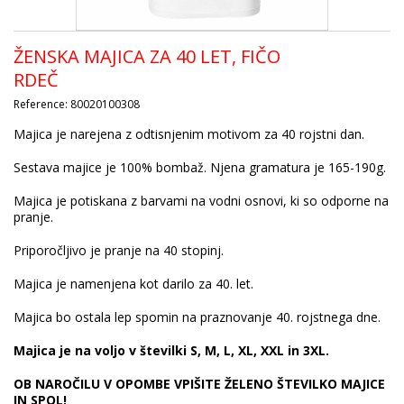
ŽENSKA MAJICA ZA 40 LET, FIČO
RDEČ
Reference:
80020100308
Majica je narejena z odtisnjenim motivom za 40 rojstni dan.
Sestava majice je 100% bombaž. Njena gramatura je 165-190g.
Majica je potiskana z barvami na vodni osnovi, ki so odporne na
pranje.
Priporočljivo je pranje na 40 stopinj.
Majica je namenjena kot darilo za 40. let.
Majica bo ostala lep spomin na praznovanje 40. rojstnega dne.
Majica je na voljo v številki S, M, L, XL, XXL in 3XL.
OB NAROČILU V OPOMBE VPIŠITE ŽELENO ŠTEVILKO MAJICE
IN SPOL!