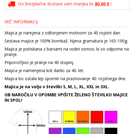
Do brezplačne dostave vam manjka še
80,00 €
!
VEČ INFORMACIJ
Majica je narejena z odtisnjenim motivom za 40 rojstni dan.
Sestava majice je 100% bombaž. Njena gramatura je 165-190g.
Majica je potiskana z barvami na vodni osnovi, ki so odporne na
pranje.
Priporočljivo je pranje na 40 stopinj.
Majica je namenjena kot darilo za 40. let.
Majica bo ostala lep spomin na praznovanje 40. rojstnega dne.
Majica je na voljo v številki S, M, L, XL, XXL in 3XL.
OB NAROČILU V OPOMBE VPIŠITE ŽELENO ŠTEVILKO MAJICE
IN SPOL!