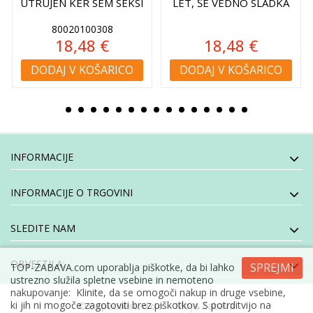
UTRUJEN KER SEM SEKSI
LET, ŠE VEDNO SLADKA
80020100308
18,48 €
18,48 €
DODAJ V KOŠARICO
DODAJ V KOŠARICO
INFORMACIJE
INFORMACIJE O TRGOVINI
SLEDITE NAM
OBVESTILA:
SPREJMI
TOP-ZABAVA.com uporablja piškotke, da bi lahko
ustrezno služila spletne vsebine in nemoteno
nakupovanje: Klinite, da se omogoči nakup in druge vsebine,
ki jih ni mogoče zagotoviti brez piškotkov. S potrditvijo na
- Moja Zabava
© E-specialisti, d.o.o