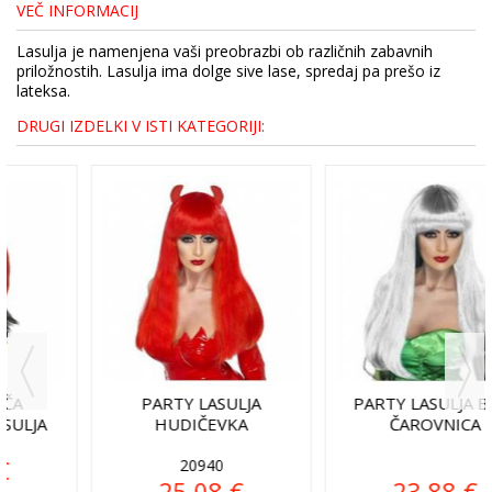
VEČ INFORMACIJ
Lasulja je namenjena vaši preobrazbi ob različnih zabavnih
priložnostih. Lasulja ima dolge sive lase, spredaj pa prešo iz
lateksa.
DRUGI IZDELKI V ISTI KATEGORIJI:
PARTY LASULJA BELA
PARTY LASULJA MODRA
ČAROVNICA
ČAROVNICA
23,88 €
23,88 €