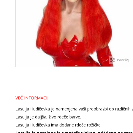
Povečaj
VEČ INFORMACIJ
Lasulja Hudičevka je namenjena vaši preobrazbi ob različnih za
Lasulja je daljša, živo rdeče barve.
Lasulja Hudičevka ima dodane rdeče rožičke.
Lasulja je narejena iz umetnih vlaken, pritrjena na mr