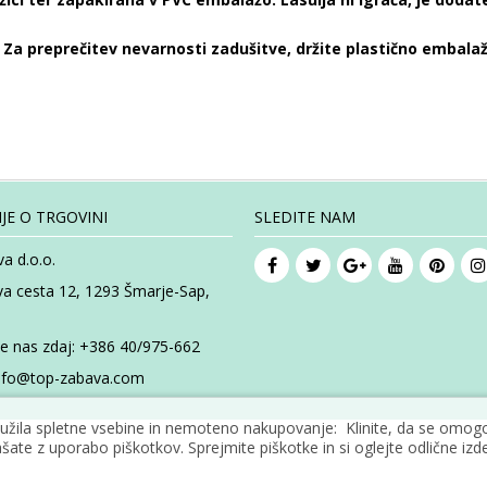
Za preprečitev nevarnosti zadušitve, držite plastično embalaž
JE O TRGOVINI
SLEDITE NAM
a d.o.o.
va cesta 12, 1293 Šmarje-Sap,
te nas zdaj:
+386 40/975-662
nfo@top-zabava.com
žila spletne vsebine in nemoteno nakupovanje: Klinite, da se omogoč
šate z uporabo piškotkov. Sprejmite piškotke in si oglejte odlične izde