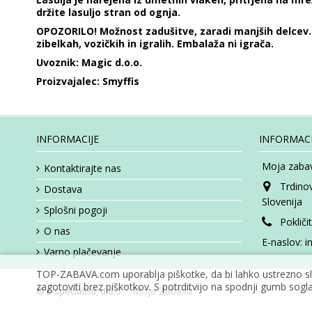
držite lasuljo stran od ognja.
OPOZORILO! Možnost zadušitve, zaradi manjših delcev. 
zibelkah, vozičkih in igralih. Embalaža ni igrača.
Uvoznik: Magic d.o.o.
Proizvajalec: Smyffis
INFORMACIJE
INFORMACI
Moja zabav
Kontaktirajte nas
Trdino
Dostava
Slovenija
Splošni pogoji
Pokliči
O nas
E-naslov:
i
Varno plačevanje
TOP-ZABAVA.com uporablja piškotke, da bi lahko ustrezno slu
zagotoviti brez piškotkov. S potrditvijo na spodnji gumb sogla
- Moja Zabava
© E-specialisti, d.o.o