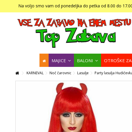
Na voljo smo vam od ponedeljka do petka od 8.00 do 17.00
MAJICE
BALONI
OTROŠKE Z
KARNEVAL
Noč čarovnic
Lasulje
Party lasulja Hudičevk