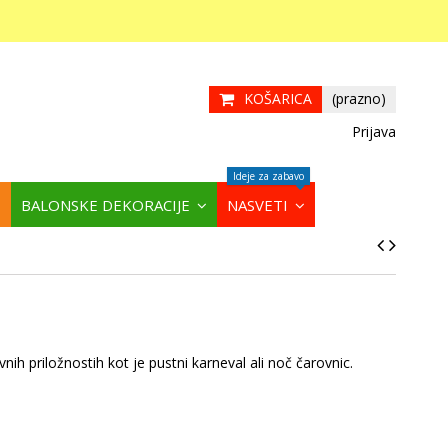
KOŠARICA
(prazno)
Prijava
Ideje za zabavo
BALONSKE DEKORACIJE
NASVETI
ih priložnostih kot je pustni karneval ali noč čarovnic.