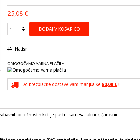
25,08 €
DODAJ V KOŠARICO
Natisni
OMOGOČAMO VARNA PLAČILA
Do brezplačne dostave vam manjka še
80,00 €
!
bavnih priložnostih kot je pustni karneval ali noč čarovnic.
ežici ter zapakirana v PVC embalažo. Lasulja ni igrača, je dod