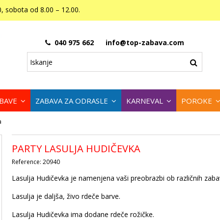
, sobota od 8.00 – 12.00.
040 975 662
info@top-zabava.com
ABAVE
ZABAVA ZA ODRASLE
KARNEVAL
POROKE
a
PARTY LASULJA HUDIČEVKA
Reference:
20940
Lasulja Hudičevka je namenjena vaši preobrazbi ob različnih zabavn
Lasulja je daljša, živo rdeče barve.
Lasulja Hudičevka ima dodane rdeče rožičke.