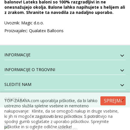
balonov! Lateks baloni so 100% razgradljivi in ne
onesnažujejo okolja. Balone lahko napihujete s helijem ali
z zrakom. Shranite ta navodila za nadaljno uporabo.
Uvoznik: Magic d.o.o.
Proizvajalec: Qualatex Balloons
INFORMACIJE
INFORMACIJE O TRGOVINI
SLEDITE NAM
OBVESTILA:
SPREJMI
TOP-ZABAVA.com uporablja piškotke, da bi lahko
ustrezno služila spletne vsebine in nemoteno
nakupovanje: Klinite, da se omogoči nakup in druge vsebine,
ki jih ni mogoče zagotoviti brez piškotkov. S potrditvijo na
- Moja Zabava
© E-specialisti, d.o.o
spodnji gumb soglašate z uporabo piškotkov. Sprejmite
piškotke in si oglejte odlične izdelke!