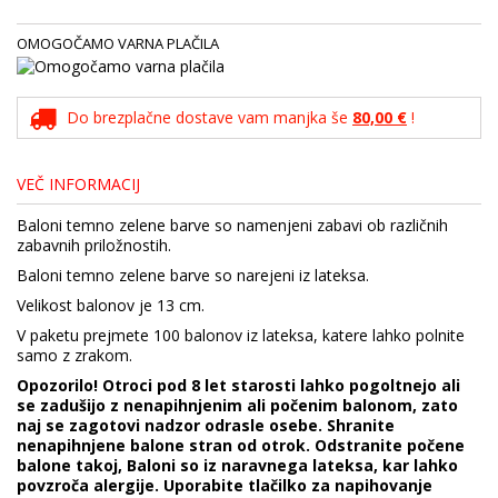
OMOGOČAMO VARNA PLAČILA
Do brezplačne dostave vam manjka še
80,00 €
!
VEČ INFORMACIJ
Baloni temno zelene barve so namenjeni zabavi ob različnih
zabavnih priložnostih.
Baloni temno zelene barve so narejeni iz lateksa.
Velikost balonov je 13 cm.
V paketu prejmete 100 balonov iz lateksa, katere lahko polnite
samo z zrakom.
Opozorilo! Otroci pod 8 let starosti lahko pogoltnejo ali
se zadušijo z nenapihnjenim ali počenim balonom, zato
naj se zagotovi nadzor odrasle osebe. Shranite
nenapihnjene balone stran od otrok. Odstranite počene
balone takoj, Baloni so iz naravnega lateksa, kar lahko
povzroča alergije. Uporabite tlačilko za napihovanje