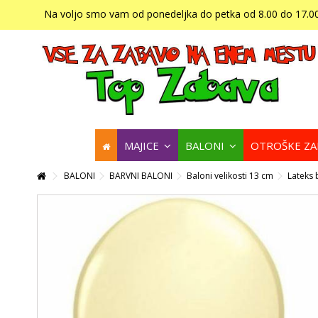
Na voljo smo vam od ponedeljka do petka od 8.00 do 17.00
MAJICE
BALONI
OTROŠKE Z
BALONI
BARVNI BALONI
Baloni velikosti 13 cm
Lateks 