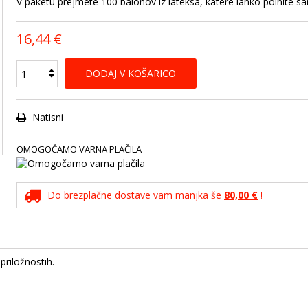
V paketu prejmete 100 balonov iz lateksa, katere lahko polnite 
16,44 €
DODAJ V KOŠARICO
Natisni
OMOGOČAMO VARNA PLAČILA
Do brezplačne dostave vam manjka še
80,00 €
!
priložnostih.