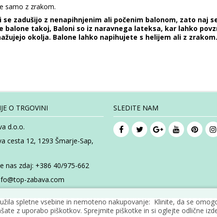
ite samo z zrakom.
ali se zadušijo z nenapihnjenim ali počenim balonom, zato naj 
balone takoj, Baloni so iz naravnega lateksa, kar lahko povzr
ažujejo okolja. Balone lahko napihujete s helijem ali z zrakom
JE O TRGOVINI
SLEDITE NAM
a d.o.o.
va cesta 12, 1293 Šmarje-Sap,
te nas zdaj:
+386 40/975-662
nfo@top-zabava.com
žila spletne vsebine in nemoteno nakupovanje: Klinite, da se omogoč
šate z uporabo piškotkov. Sprejmite piškotke in si oglejte odlične izde