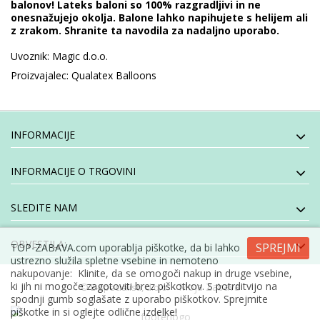
balonov! Lateks baloni so 100% razgradljivi in ne
onesnažujejo okolja. Balone lahko napihujete s helijem ali
z zrakom. Shranite ta navodila za nadaljno uporabo.
Uvoznik: Magic d.o.o.
Proizvajalec: Qualatex Balloons
INFORMACIJE
INFORMACIJE O TRGOVINI
SLEDITE NAM
OBVESTILA:
SPREJMI
TOP-ZABAVA.com uporablja piškotke, da bi lahko
ustrezno služila spletne vsebine in nemoteno
nakupovanje: Klinite, da se omogoči nakup in druge vsebine,
ki jih ni mogoče zagotoviti brez piškotkov. S potrditvijo na
- Moja Zabava
© E-specialisti, d.o.o
spodnji gumb soglašate z uporabo piškotkov. Sprejmite
piškotke in si oglejte odlične izdelke!