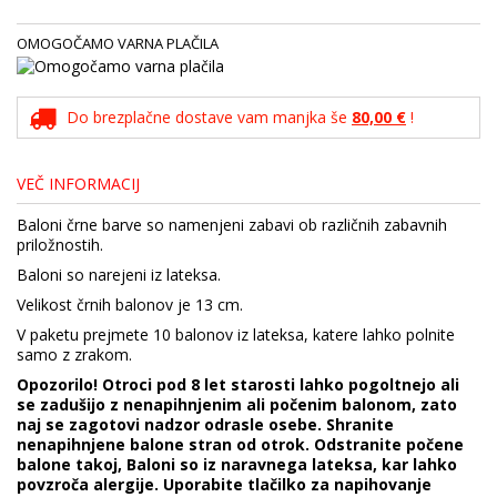
OMOGOČAMO VARNA PLAČILA
Do brezplačne dostave vam manjka še
80,00 €
!
VEČ INFORMACIJ
Baloni črne barve so namenjeni zabavi ob različnih zabavnih
priložnostih.
Baloni so narejeni iz lateksa.
Velikost črnih balonov je 13 cm.
V paketu prejmete 10 balonov iz lateksa, katere lahko polnite
samo z zrakom.
Opozorilo! Otroci pod 8 let starosti lahko pogoltnejo ali
se zadušijo z nenapihnjenim ali počenim balonom, zato
naj se zagotovi nadzor odrasle osebe. Shranite
nenapihnjene balone stran od otrok. Odstranite počene
balone takoj, Baloni so iz naravnega lateksa, kar lahko
povzroča alergije. Uporabite tlačilko za napihovanje