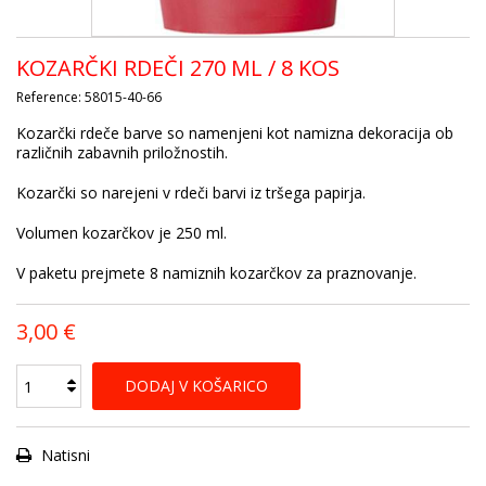
KOZARČKI RDEČI 270 ML / 8 KOS
Reference:
58015-40-66
Kozarčki rdeče barve so namenjeni kot namizna dekoracija ob
različnih zabavnih priložnostih.
Kozarčki so narejeni v rdeči barvi iz tršega papirja.
Volumen kozarčkov je 250 ml.
V paketu prejmete 8 namiznih kozarčkov za praznovanje.
3,00 €
DODAJ V KOŠARICO
Natisni