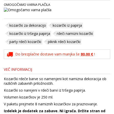
OMOGOČAMO VARNA PLAČILA
kozarčki za dekoracijo
kozarčki iz papirja
kozarčki iz tršega papirja
rdeči namizni kozarčki
party rdeči kozarčki
piknik rdeči kozarčki
Do brezplačne dostave vam manjka še
80,00 €
!
VEČ INFORMACIJ
Kozarčki rdeče barve so namenjeni kot namizna dekoracija ob
različnih zabavnih priložnostih.
Kozarčki so narejeni v rdeči barvi iz tršega papirja.
Volumen kozarčkov je 250 ml.
V paketu prejmete 8 namiznih kozarčkov za praznovanje.
Izdelek je dodatek za zabave. Ni igrača. Držite stran od