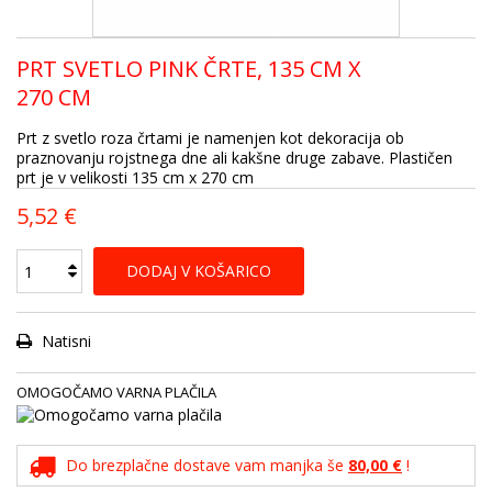
PRT SVETLO PINK ČRTE, 135 CM X
270 CM
Prt z svetlo roza črtami je namenjen kot dekoracija ob
praznovanju rojstnega dne ali kakšne druge zabave. Plastičen
prt je v velikosti 135 cm x 270 cm
5,52 €
DODAJ V KOŠARICO
Natisni
OMOGOČAMO VARNA PLAČILA
Do brezplačne dostave vam manjka še
80,00 €
!