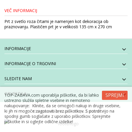
VEČ INFORMACIJ
Prt z svetlo roza črtami je namenjen kot dekoracija ob
praznovanju. Plastičen prt je v velikosti 135 cm x 270 cm
INFORMACIJE
INFORMACIJE O TRGOVINI
SLEDITE NAM
OBVESTILA:
SPREJMI
TOP-ZABAVA.com uporablja piškotke, da bi lahko
ustrezno služila spletne vsebine in nemoteno
nakupovanje: Klinite, da se omogoči nakup in druge vsebine,
ki jih ni mogoče zagotoviti brez piškotkov. S potrditvijo na
- Moja Zabava
© E-specialisti, d.o.o
spodnji gumb soglašate z uporabo piškotkov. Sprejmite
piškotke in si oglejte odlične izdelke!