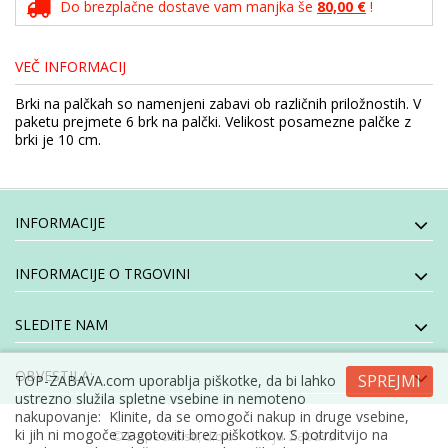
Do brezplačne dostave vam manjka še
80,00 €
!
VEČ INFORMACIJ
Brki na palčkah so namenjeni zabavi ob različnih priložnostih. V
paketu prejmete 6 brk na palčki. Velikost posamezne palčke z
brki je 10 cm.
INFORMACIJE
INFORMACIJE O TRGOVINI
SLEDITE NAM
OBVESTILA:
SPREJMI
TOP-ZABAVA.com uporablja piškotke, da bi lahko
ustrezno služila spletne vsebine in nemoteno
nakupovanje: Klinite, da se omogoči nakup in druge vsebine,
ki jih ni mogoče zagotoviti brez piškotkov. S potrditvijo na
- Moja Zabava
© E-specialisti, d.o.o