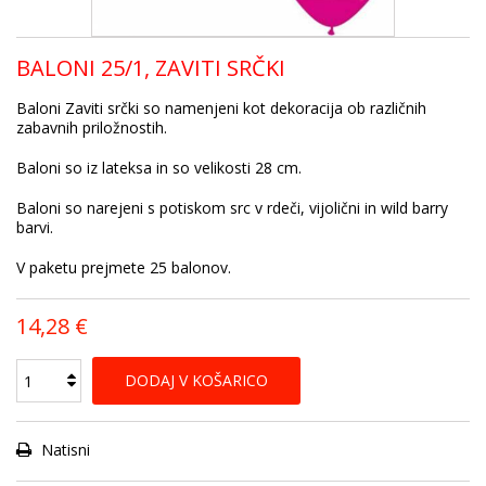
BALONI 25/1, ZAVITI SRČKI
Baloni Zaviti srčki so namenjeni kot dekoracija ob različnih
zabavnih priložnostih.
Baloni so iz lateksa in so velikosti 28 cm.
Baloni so narejeni s potiskom src v rdeči, vijolični in wild barry
barvi.
V paketu prejmete 25 balonov.
14,28 €
DODAJ V KOŠARICO
Natisni