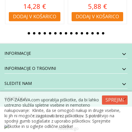
14,28 €
5,88 €
DODAJ V KOŠARICO
DODAJ V KOŠARICO
INFORMACIJE
INFORMACIJE O TRGOVINI
SLEDITE NAM
OBVESTILA:
SPREJMI
TOP-ZABAVA.com uporablja piškotke, da bi lahko
ustrezno služila spletne vsebine in nemoteno
nakupovanje: Klinite, da se omogoči nakup in druge vsebine,
ki jih ni mogoče zagotoviti brez piškotkov. S potrditvijo na
- Moja Zabava
© E-specialisti, d.o.o
spodnji gumb soglašate z uporabo piškotkov. Sprejmite
piškotke in si oglejte odlične izdelke!