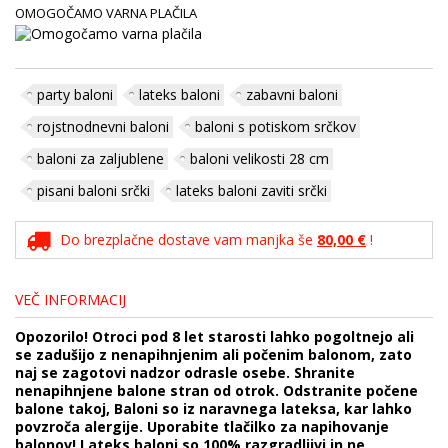
OMOGOČAMO VARNA PLAČILA
party baloni
lateks baloni
zabavni baloni
rojstnodnevni baloni
baloni s potiskom srčkov
baloni za zaljublene
baloni velikosti 28 cm
pisani baloni srčki
lateks baloni zaviti srčki
Do brezplačne dostave vam manjka še
80,00 €
!
VEČ INFORMACIJ
Opozorilo! Otroci pod 8 let starosti lahko pogoltnejo ali
se zadušijo z nenapihnjenim ali počenim balonom, zato
naj se zagotovi nadzor odrasle osebe. Shranite
nenapihnjene balone stran od otrok. Odstranite počene
balone takoj, Baloni so iz naravnega lateksa, kar lahko
povzroča alergije. Uporabite tlačilko za napihovanje
balonov! Lateks baloni so 100% razgradljivi in ne