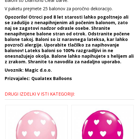
Baloni so Diamond Clear barve.
V paketu prejmete 25 balonov za poročno dekoracijo.
Opozorilo! Otroci pod 8 let starosti lahko pogoltnejo ali
se zadušijo z nenapihnjenim ali počenim balonom, zato
naj se zagotovi nadzor odrasle osebe. Shranite
nenapihnjene balone stran od otrok. Odstranite počene
balone takoj. Baloni so iz naravnega lateksa, kar lahko
povzroči alergije. Uporabite tlačilko za napihovanje
balonov! Lateks baloni so 100% razgradljivi in ne
onesnažujejo okolja. Balone lahko napihujete s helijem ali
z zrakom. Shranite ta navodila za nadaljno uporabo.
Uvoznik: Magic d.o.o.
Prizvajalec: Qualatex Balloons
DRUGI IZDELKI V ISTI KATEGORIJI: