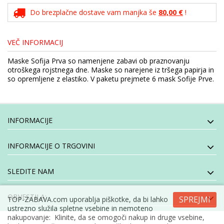
Do brezplačne dostave vam manjka še
80,00 €
!
VEČ INFORMACIJ
Maske Sofija Prva so namenjene zabavi ob praznovanju
otroškega rojstnega dne. Maske so narejene iz tršega papirja in
so opremljene z elastiko. V paketu prejmete 6 mask Sofije Prve.
INFORMACIJE
INFORMACIJE O TRGOVINI
SLEDITE NAM
OBVESTILA:
SPREJMI
TOP-ZABAVA.com uporablja piškotke, da bi lahko
ustrezno služila spletne vsebine in nemoteno
nakupovanje: Klinite, da se omogoči nakup in druge vsebine,