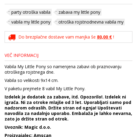
party otroška vabila
zabava my little pony
vabila my little pony
otroška rojstnodnevna vabila my
Do brezplačne dostave vam manjka še
80,00 €
!
VEČ INFORMACIJ
Vabila My Little Pony so namenjena zabavi ob praznovanju
otroškega rojstnega dne.
Vabila so velikosti 9x14 cm.
V paketu prejmete 8 vabil My Little Pony.
Izdelek je dodatek za zabave, itd. Opozorilo!. Izdelek ni
igrača. Ni za otroke mlajše od 3 let. Uporabljati samo pod
nadzorom odraslih. Držite stran od ognja! Upoštevati
navodila za nadalnjo uporabo. Embalaža je lahko nevarna,
zato jo držite stran od otrok.
Uvoznik: Magic d.o.o.
Proizvajalec: Amscan