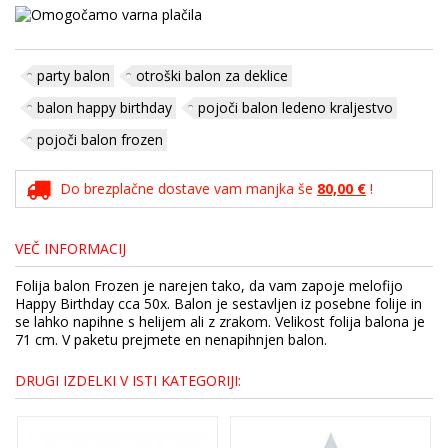
party balon
otroški balon za deklice
balon happy birthday
pojoči balon ledeno kraljestvo
pojoči balon frozen
Do brezplačne dostave vam manjka še
80,00 €
!
VEČ INFORMACIJ
Folija balon Frozen je narejen tako, da vam zapoje melofijo
Happy Birthday cca 50x. Balon je sestavljen iz posebne folije in
se lahko napihne s helijem ali z zrakom. Velikost folija balona je
71 cm. V paketu prejmete en nenapihnjen balon.
DRUGI IZDELKI V ISTI KATEGORIJI: