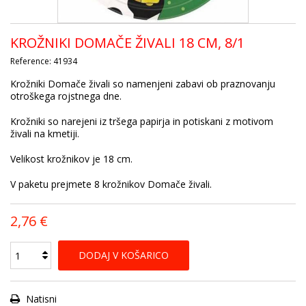
KROŽNIKI DOMAČE ŽIVALI 18 CM, 8/1
Reference:
41934
Krožniki Domače živali so namenjeni zabavi ob praznovanju
otroškega rojstnega dne.
Krožniki so narejeni iz tršega papirja in potiskani z motivom
živali na kmetiji.
Velikost krožnikov je 18 cm.
V paketu prejmete 8 krožnikov Domače živali.
2,76 €
DODAJ V KOŠARICO
Natisni