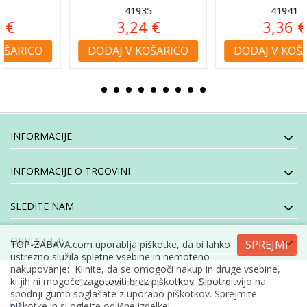
41935
41941
3,24 €
3,36 €
DODAJ V KOŠARICO
DODAJ V KOŠARICO
INFORMACIJE
INFORMACIJE O TRGOVINI
SLEDITE NAM
OBVESTILA:
SPREJMI
TOP-ZABAVA.com uporablja piškotke, da bi lahko
ustrezno služila spletne vsebine in nemoteno
nakupovanje: Klinite, da se omogoči nakup in druge vsebine,
ki jih ni mogoče zagotoviti brez piškotkov. S potrditvijo na
- Moja Zabava
© E-specialisti, d.o.o
spodnji gumb soglašate z uporabo piškotkov. Sprejmite
piškotke in si oglejte odlične izdelke!