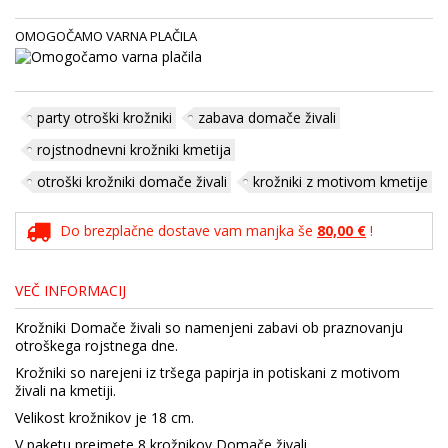
OMOGOČAMO VARNA PLAČILA
party otroški krožniki
zabava domače živali
rojstnodnevni krožniki kmetija
otroški krožniki domače živali
krožniki z motivom kmetije
Do brezplačne dostave vam manjka še
80,00 €
!
VEČ INFORMACIJ
Krožniki Domače živali so namenjeni zabavi ob praznovanju
otroškega rojstnega dne.
Krožniki so narejeni iz tršega papirja in potiskani z motivom
živali na kmetiji.
Velikost krožnikov je 18 cm.
V paketu prejmete 8 krožnikov Domače živali.