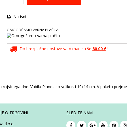
Natisni
OMOGOČAMO VARNA PLAČILA
Do brezplačne dostave vam manjka še
80,00 €
!
rojstnega dne. Vabila Planes so velikosti 10x14 cm. V paketu prejme
JE O TRGOVINI
SLEDITE NAM
a d.o.o.