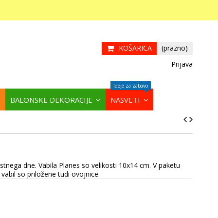
KOŠARICA
(prazno)
Prijava
Ideje za zabavo
BALONSKE DEKORACIJE
NASVETI
tnega dne. Vabila Planes so velikosti 10x14 cm. V paketu
abil so priložene tudi ovojnice.