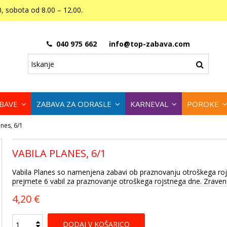
, sobota od 8.00 – 12.00.
040 975 662
info@top-zabava.com
ABAVE
ZABAVA ZA ODRASLE
KARNEVAL
POROKE
anes, 6/1
VABILA PLANES, 6/1
Vabila Planes so namenjena zabavi ob praznovanju otroškega rojs
prejmete 6 vabil za praznovanje otroškega rojstnega dne. Zraven v
4,20 €
DODAJ V KOŠARICO