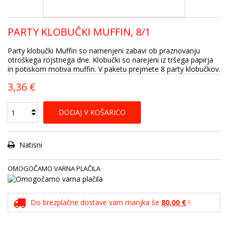
PARTY KLOBUČKI MUFFIN, 8/1
Party klobučki Muffin so namenjeni zabavi ob praznovanju
otroškega rojstnega dne. Klobučki so narejeni iz tršega papirja
in potiskom motiva muffin. V paketu prejmete 8 party klobučkov.
3,36 €
DODAJ V KOŠARICO
Natisni
OMOGOČAMO VARNA PLAČILA
Do brezplačne dostave vam manjka še
80,00 €
!