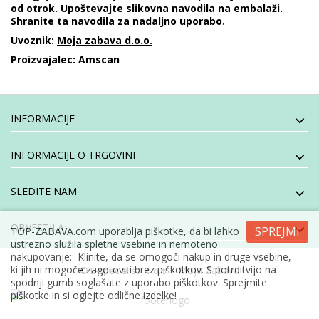
od otrok. Upoštevajte slikovna navodila na embalaži.
Shranite ta navodila za nadaljno uporabo.
Uvoznik:
Moja zabava d.o.o.
Proizvajalec: Amscan
INFORMACIJE
INFORMACIJE O TRGOVINI
SLEDITE NAM
OBVESTILA:
SPREJMI
TOP-ZABAVA.com uporablja piškotke, da bi lahko
ustrezno služila spletne vsebine in nemoteno
nakupovanje: Klinite, da se omogoči nakup in druge vsebine,
ki jih ni mogoče zagotoviti brez piškotkov. S potrditvijo na
- Moja Zabava
© E-specialisti, d.o.o
spodnji gumb soglašate z uporabo piškotkov. Sprejmite
piškotke in si oglejte odlične izdelke!