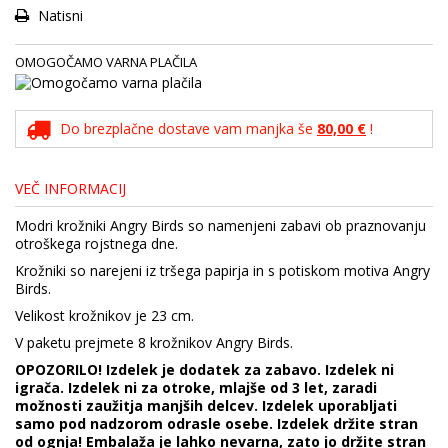
Natisni
OMOGOČAMO VARNA PLAČILA
Do brezplačne dostave vam manjka še
80,00 €
!
VEČ INFORMACIJ
Modri krožniki Angry Birds so namenjeni zabavi ob praznovanju
otroškega rojstnega dne.
Krožniki so narejeni iz tršega papirja in s potiskom motiva Angry
Birds.
Velikost krožnikov je 23 cm.
V paketu prejmete 8 krožnikov Angry Birds.
OPOZORILO! Izdelek je dodatek za zabavo. Izdelek ni
igrača. Izdelek ni za otroke, mlajše od 3 let, zaradi
možnosti zaužitja manjših delcev. Izdelek uporabljati
samo pod nadzorom odrasle osebe. Izdelek držite stran
od ognja! Embalaža je lahko nevarna, zato jo držite stran