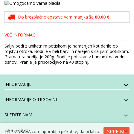
Do brezplačne dostave vam manjka še
80,00 €
!
VEČ INFORMACIJ
Šaljiv bodi z unikatnim potiskom je namenjen kot darilo ob
rojstvu otroka. Bodi je v beli barvi in narejen s šaljivim potiskom.
Gramatura bodija je 200g. Bodi je potiskan z barvami na vodni
osnovi. Pranje je priporočljivo na 40 stopinj.
INFORMACIJE
INFORMACIJE O TRGOVINI
SLEDITE NAM
OBVESTILA:
SPREJMI
TOP-ZABAVA.com uporablja piškotke, da bi lahko