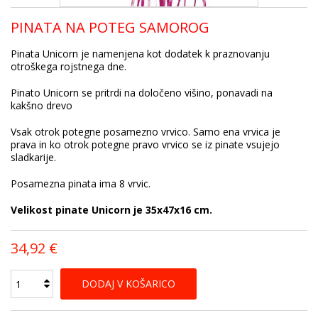
PINATA NA POTEG SAMOROG
Pinata Unicorn je namenjena kot dodatek k praznovanju
otroškega rojstnega dne.
Pinato Unicorn se pritrdi na določeno višino, ponavadi na
kakšno drevo
Vsak otrok potegne posamezno vrvico. Samo ena vrvica je
prava in ko otrok potegne pravo vrvico se iz pinate vsujejo
sladkarije.
Posamezna pinata ima 8 vrvic.
Velikost pinate Unicorn je 35x47x16 cm.
34,92 €
DODAJ V KOŠARICO