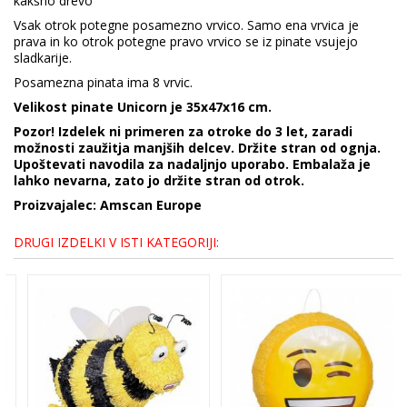
kakšno drevo
Vsak otrok potegne posamezno vrvico. Samo ena vrvica je
prava in ko otrok potegne pravo vrvico se iz pinate vsujejo
sladkarije.
Posamezna pinata ima 8 vrvic.
Velikost pinate Unicorn je 35x47x16 cm.
Pozor! Izdelek ni primeren za otroke do 3 let, zaradi
možnosti zaužitja manjših delcev. Držite stran od ognja.
Upoštevati navodila za nadaljnjo uporabo. Embalaža je
lahko nevarna, zato jo držite stran od otrok.
Proizvajalec: Amscan Europe
DRUGI IZDELKI V ISTI KATEGORIJI: