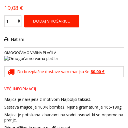
19,08 €
DODAJ V KOŠARICO
Natisni
OMOGOČAMO VARNA PLAČILA
Do brezplačne dostave vam manjka še
80,00 €
!
VEČ INFORMACIJ
Majica je narejena z motivom Najboljši taksist.
Sestava majice je 100% bombaž. Njena gramatura je 165-190g.
Majica je potiskana z barvami na vodni osnovi, ki so odporne na
pranje.
Priporočljivo je pranje na 40 stopinj.