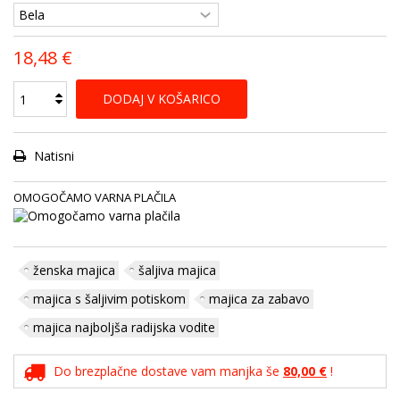
18,48 €
DODAJ V KOŠARICO
Natisni
OMOGOČAMO VARNA PLAČILA
ženska majica
šaljiva majica
majica s šaljivim potiskom
majica za zabavo
majica najboljša radijska vodite
Do brezplačne dostave vam manjka še
80,00 €
!