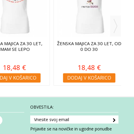
AJICA ZA 30 LET,
ŽENSKA MAJICA ZA 30 LET, OD
Ž
AM SE LEPO
0 DO 30
8,48 €
18,48 €
 V KOŠARICO
DODAJ V KOŠARICO
OBVESTILA:
Prijavite se na novičke in ugodne ponudbe