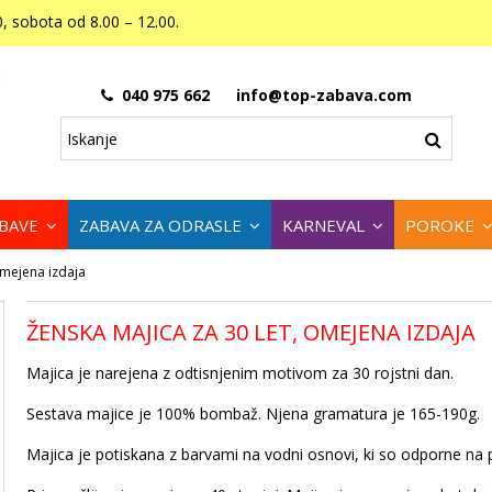
, sobota od 8.00 – 12.00.
040 975 662
info@top-zabava.com
ABAVE
ZABAVA ZA ODRASLE
KARNEVAL
POROKE
Omejena izdaja
ŽENSKA MAJICA ZA 30 LET, OMEJENA IZDAJA
Majica je narejena z odtisnjenim motivom za 30 rojstni dan.
Sestava majice je 100% bombaž. Njena gramatura je 165-190g.
Majica je potiskana z barvami na vodni osnovi, ki so odporne na 