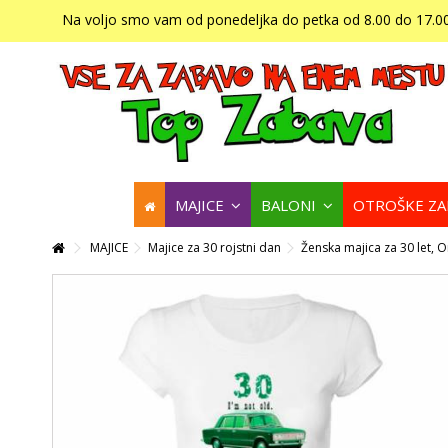
Na voljo smo vam od ponedeljka do petka od 8.00 do 17.00
MAJICE
BALONI
OTROŠKE Z
MAJICE
Majice za 30 rojstni dan
Ženska majica za 30 let, 