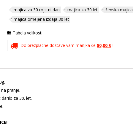
majica za 30 rojstni dan
majica za 30 let
ženska majica 
majica omejena izdaja 30 let
Tabela velikosti
Do brezplačne dostave vam manjka še
80,00 €
!
0g.
 na pranje.
darilo za 30. let.
e.
ICE!