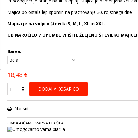
Priporočljivo je pranje na 40 stopinj. Majica je namenjena kot daril
Majica bo ostala lep spomin na praznovanje 30. rojstnega dne.
Majica je na voljo v številki S, M, L, XL in XXL.
OB NAROČILU V OPOMBE VPIŠITE ŽELJENO ŠTEVILKO MAJICE!
Barva:
18,48 €
DODAJ V KOŠARICO
Natisni
OMOGOČAMO VARNA PLAČILA