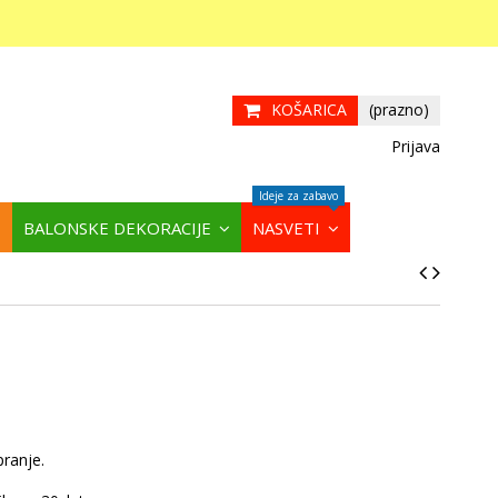
KOŠARICA
(prazno)
Prijava
Ideje za zabavo
BALONSKE DEKORACIJE
NASVETI
pranje.