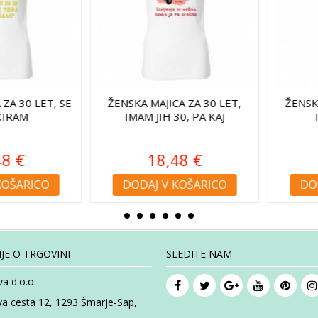
 30 LET, SE
ŽENSKA MAJICA ZA 30 LET,
ŽENSKA M
RAM
IMAM JIH 30, PA KAJ
IM
 €
18,48 €
1
ŠARICO
DODAJ V KOŠARICO
DODAJ
JE O TRGOVINI
SLEDITE NAM
a d.o.o.
va cesta 12, 1293 Šmarje-Sap,