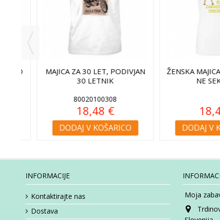
RTNO
MAJICA ZA 30 LET, PODIVJAN
ŽENSKA MAJICA ZA
30 LETNIK
NE SEKI
80020100308
18,48 €
18,48
DODAJ V KOŠARICO
DODAJ V KO
INFORMACIJE
INFORMACI
Moja zabav
Kontaktirajte nas
Trdino
Dostava
Slovenija