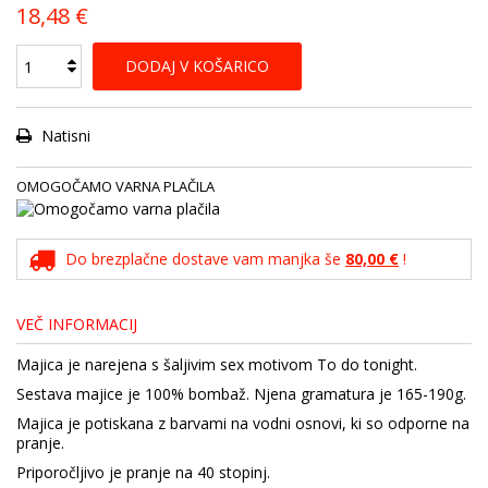
18,48 €
DODAJ V KOŠARICO
Natisni
OMOGOČAMO VARNA PLAČILA
Do brezplačne dostave vam manjka še
80,00 €
!
VEČ INFORMACIJ
Majica je narejena s šaljivim sex motivom To do tonight.
Sestava majice je 100% bombaž. Njena gramatura je 165-190g.
Majica je potiskana z barvami na vodni osnovi, ki so odporne na
pranje.
Priporočljivo je pranje na 40 stopinj.