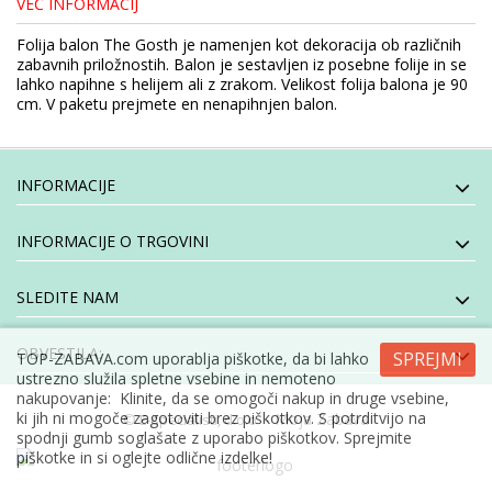
VEČ INFORMACIJ
Folija balon The Gosth je namenjen kot dekoracija ob različnih
zabavnih priložnostih. Balon je sestavljen iz posebne folije in se
lahko napihne s helijem ali z zrakom. Velikost folija balona je 90
cm. V paketu prejmete en nenapihnjen balon.
INFORMACIJE
INFORMACIJE O TRGOVINI
SLEDITE NAM
OBVESTILA:
SPREJMI
TOP-ZABAVA.com uporablja piškotke, da bi lahko
ustrezno služila spletne vsebine in nemoteno
nakupovanje: Klinite, da se omogoči nakup in druge vsebine,
ki jih ni mogoče zagotoviti brez piškotkov. S potrditvijo na
- Moja Zabava
© E-specialisti, d.o.o
spodnji gumb soglašate z uporabo piškotkov. Sprejmite
piškotke in si oglejte odlične izdelke!