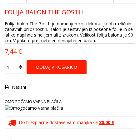
FOLIJA BALON THE GOSTH
Folija balon The Gosth je namenjen kot dekoracija ob različnih
zabavnih priložnostih. Balon je sestavljen iz posebne folije in se
lahko napihne s helijem ali z zrakom. Velikost folija balona je 90
cm. V paketu prejmete en nenapihnjen balon.
7,44 €
DODAJ V KOŠARICO
Natisni
OMOGOČAMO VARNA PLAČILA
Do brezplačne dostave vam manjka še
80,00 €
!