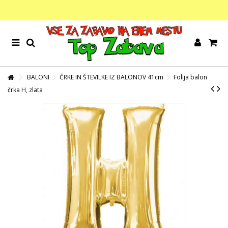
BALONI
ČRKE IN ŠTEVILKE IZ BALONOV 41cm
Folija balon
črka H, zlata