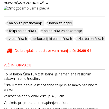
OMOGOČAMO VARNA PLAČILA
balon za praznovanje
balon za napis
folija balon črka H
balon črka za dekoracijo
zlata črka h
dekoracijski balon črka h
zlat balon črka h
Do brezplačne dostave vam manjka še
80,00 €
!
VEČ INFORMACIJ
Folija balon Črka H, v zlati barvi, je namenjena različnim
zabavnim priložnostim.
Črka H zlate barve je iz posebne folije in se lahko napihne z
zrakom.
Velikost balona v obliki črke je 40,5 cm.
V paketu prejmete en nenapihnjen balon.