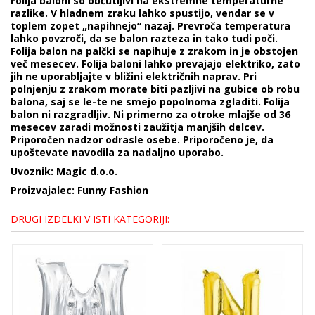
Folija baloni so občutljivi na ekstremne temperaturne
razlike. V hladnem zraku lahko spustijo, vendar se v
toplem zopet „napihnejo“ nazaj. Prevroča temperatura
lahko povzroči, da se balon razteza in tako tudi poči.
Folija balon na palčki se napihuje z zrakom in je obstojen
več mesecev. Folija baloni lahko prevajajo elektriko, zato
jih ne uporabljajte v bližini električnih naprav. Pri
polnjenju z zrakom morate biti pazljivi na gubice ob robu
balona, saj se le-te ne smejo popolnoma zgladiti. Folija
balon ni razgradljiv. Ni primerno za otroke mlajše od 36
mesecev zaradi možnosti zaužitja manjših delcev.
Priporočen nadzor odrasle osebe. Priporočeno je, da
upoštevate navodila za nadaljno uporabo.
Uvoznik: Magic d.o.o.
Proizvajalec: Funny Fashion
DRUGI IZDELKI V ISTI KATEGORIJI: