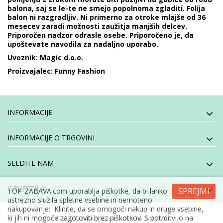
balona, saj se le-te ne smejo popolnoma zgladiti. Folija
balon ni razgradljiv. Ni primerno za otroke mlajše od 36
mesecev zaradi možnosti zaužitja manjših delcev.
Priporočen nadzor odrasle osebe. Priporočeno je, da
upoštevate navodila za nadaljno uporabo.
Uvoznik: Magic d.o.o.
Proizvajalec: Funny Fashion
INFORMACIJE
INFORMACIJE O TRGOVINI
SLEDITE NAM
OBVESTILA:
SPREJMI
TOP-ZABAVA.com uporablja piškotke, da bi lahko
ustrezno služila spletne vsebine in nemoteno
nakupovanje: Klinite, da se omogoči nakup in druge vsebine,
ki jih ni mogoče zagotoviti brez piškotkov. S potrditvijo na
- Moja Zabava
© E-specialisti, d.o.o