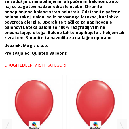
se zadušijo z nenapihnjenim ali počenim balonom, zato
naj se zagotovi nadzor odrasle osebe. Shranite
nenapihnjene balone stran od otrok. Odstranite počene
balone takoj, Baloni so iz naravnega lateksa, kar lahko
povzroča alergije. Uporabite tlačilko za napihovanje
balonov! Lateks baloni so 100% razgradljivi in ne
onesnažujejo okolja. Balone lahko napihujete s helijem ali
z zrakom. Shranite ta navodila za nadaljno uporabo.
Uvoznik: Magic d.o.o.
Proizvajalec: Qulatex Balloons
DRUGI IZDELKI V ISTI KATEGORIJI: